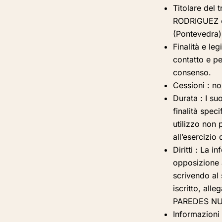
Titolare del 
RODRIGUEZ c
(Pontevedra)
Finalità e legi
contatto e pe
consenso.
Cessioni
: n
Durata
: I su
finalità spec
utilizzo non 
all’esercizio 
Diritti
: La in
opposizione a
scrivendo al
iscritto, all
PAREDES NUM
Informazioni 