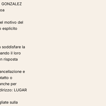
TIN GONZALEZ
boa
 nel motivo del
 esplicito
a soddisfare la
uando il loro
in risposta
cancellazione e
tatto o
 anche
per
dirizzo:
LUGAR
liate sulla