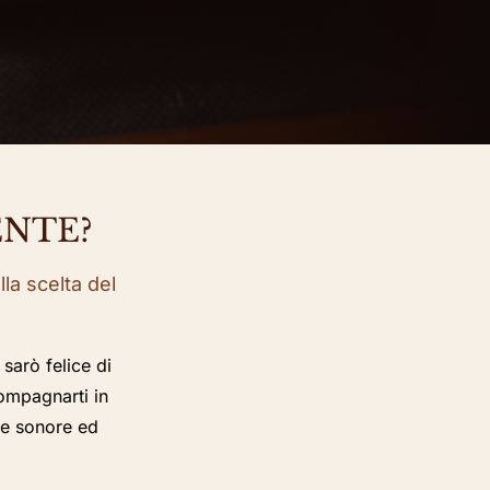
ENTE?
la scelta del
sarò felice di
compagnarti in
nze sonore ed