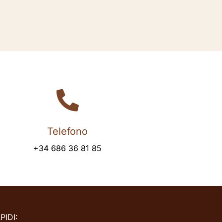

Telefono
+34 686 36 81 85
PIDI: