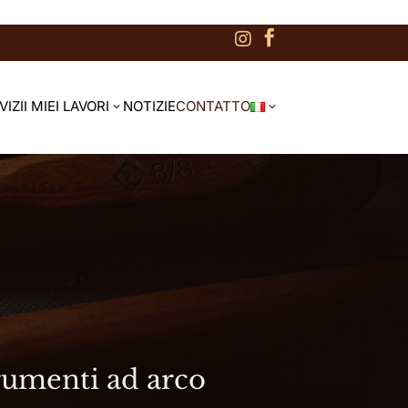


VIZI
I MIEI LAVORI
NOTIZIE
CONTATTO
3
3
trumenti ad arco