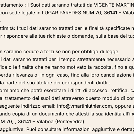
trattamento
: I Suoi dati saranno trattati da VICENTE MAR
on sede legale in LUGAR PAREDES NUM 70, 36141 – Vila
.
ttimità:
I tuoi dati saranno trattati per le finalità specificate
r rispondere alle tue richieste o domande, sulla base del tuo
on saranno cedute a terzi se non per obbligo di legge.
oi dati saranno trattati per il tempo strettamente necessario 
ifica o le finalità che ne hanno motivato la raccolta, fino a q
perda rilevanza o, in ogni caso, fino alla loro cancellazione 
da parte del suo titolare dei corrispondenti diritti
.
formiamo che potrà esercitare i diritti di accesso, rettifica, 
l trattamento dei suoi dati attraverso questo modulo di con
 seguente indirizzo email: info@vmartinluthier.com, oppure
egando copia di un documento che attesti la sua identità all’in
 70, , 36141 – Vilaboa (Pontevedra)
aggiuntive: Puoi consultare informazioni aggiuntive e dettag