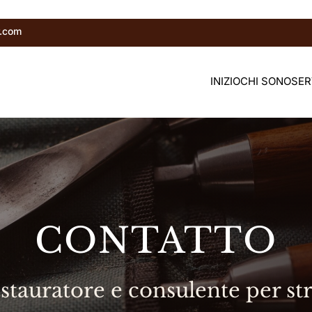
r.com
INIZIO
CHI SONO
SER
CONTATTO
 restauratore e consulente per s