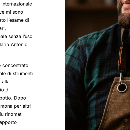
 Internazionale
ove mi sono
ato l’esame di
ri,
nale senza l’uso
dario Antonio
o concentrato
rale di strumenti
 alla
io di
abotto. Dopo
mona per altri
iù rinomati
rapporto