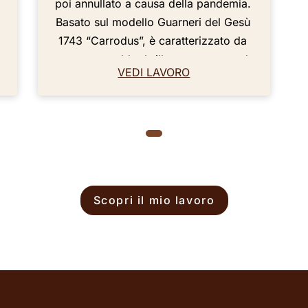
poi annullato a causa della pandemia.
Basato sul modello Guarneri del Gesù
1743 “Carrodus”, è caratterizzato da
un suono caldo, brillante, potente ed
VEDI LAVORO
equilibrato. Particolare cura è stata
posta in ogni fase della sua
costruzione, evidenziando dettagli,
simmetrie ed ergonomia. È
confortevole sia per la mano sinistra
che per la spalla, rendendolo uno
strumento nobile e facile da suonare.
Scopri il mio lavoro