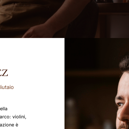
EZ
iutaio
ella
rco: violini,
mazione è