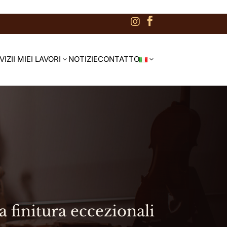


VIZI
I MIEI LAVORI
NOTIZIE
CONTATTO
3
3
a finitura eccezionali