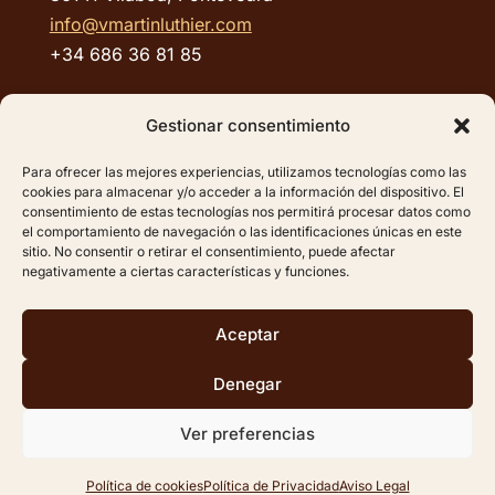
info@vmartinluthier.com
+34 686 36 81 85
ENLACES RÁPIDOS:
Gestionar consentimiento
Aviso Legal
Para ofrecer las mejores experiencias, utilizamos tecnologías como las
cookies para almacenar y/o acceder a la información del dispositivo. El
Política de Privacidad
consentimiento de estas tecnologías nos permitirá procesar datos como
Política de cookies (UE)
el comportamiento de navegación o las identificaciones únicas en este
sitio. No consentir o retirar el consentimiento, puede afectar
Mapa del sitio
negativamente a ciertas características y funciones.
Aceptar
Denegar
©2025 –
VICENTE
MARTÍN GONZÁLEZ RODRÍGUEZ
Ver preferencias
Diseño y desarrollo:
Softic
| Grupo Isonor
Política de cookies
Política de Privacidad
Aviso Legal