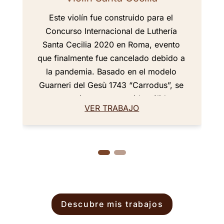
Este violín fue construido para el
Concurso Internacional de Luthería
Santa Cecilia 2020 en Roma, evento
que finalmente fue cancelado debido a
la pandemia. Basado en el modelo
Guarneri del Gesù 1743 “Carrodus”, se
caracteriza por un sonido cálido,
VER TRABAJO
brillante, potente y equilibrado. Se ha
cuidado especialmente cada fase de su
construcción, destacando detalles,
simetrías y ergonomía. Es cómodo
tanto para la mano izquierda como para
el hombro, lo que lo convierte en un
instrumento noble y fácil de tocar.
Descubre mis trabajos